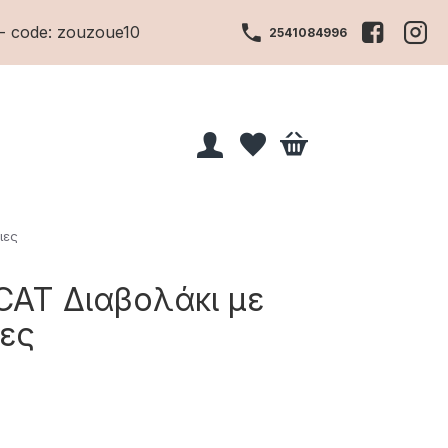
- code: zouzoue10
2541084996
ιες
 CAT Διαβολάκι με
ες