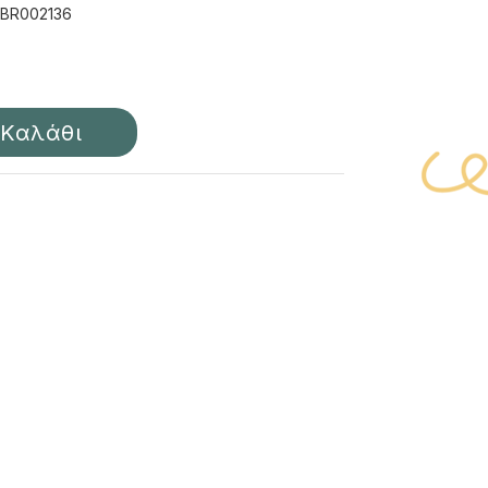
BR002136
Καλάθι