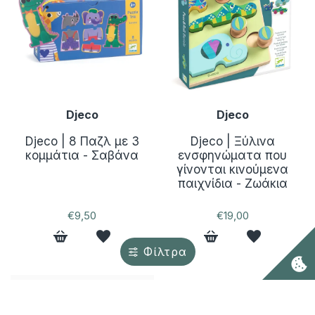
Djeco
Djeco
Djeco | 8 Παζλ με 3
Djeco | Ξύλινα
κομμάτια - Σαβάνα
ενσφηνώματα που
γίνονται κινούμενα
παιχνίδια - Ζωάκια
€9,50
€19,00
Φίλτρα