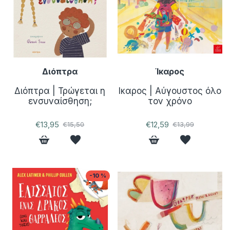
Διόπτρα
Ίκαρος
Διόπτρα | Τρώγεται η
Ικαρος | Αύγουστος όλο
ενσυναίσθηση;
τον χρόνο
€13,95
€12,59
€15,50
€13,99
-10 %