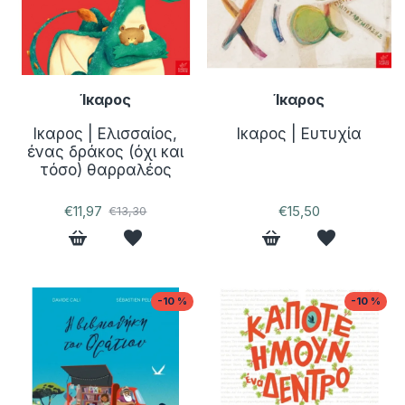
Ίκαρος
Ίκαρος
Ικαρος | Ελισσαίος,
Ικαρος | Ευτυχία
ένας δράκος (όχι και
τόσο) θαρραλέος
€11,97
€15,50
€13,30
-10 %
-10 %