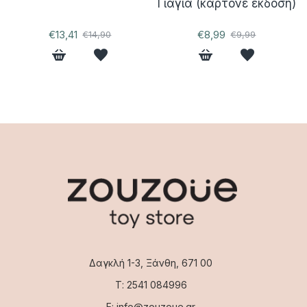
Γιαγιά (καρτονέ έκδοση)
€13,41
€8,99
€14,90
€9,99
Δαγκλή 1-3, Ξάνθη, 671 00
Τ: 2541 084996
Ε: info@zouzoue.gr