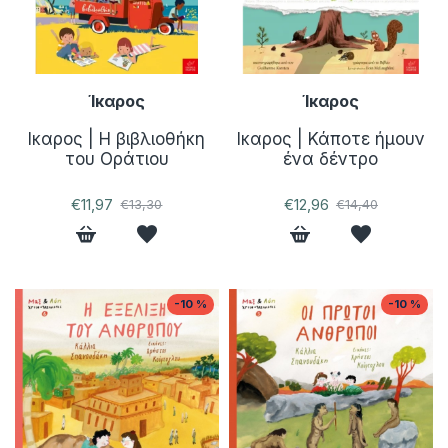
Ίκαρος
Ίκαρος
Ικαρος | Η βιβλιοθήκη
Ικαρος | Κάποτε ήμουν
του Οράτιου
ένα δέντρο
€11,97
€12,96
€13,30
€14,40
-10 %
-10 %