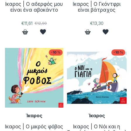
Ικαρος | Ο αδερφός μου
Ικαρος | Ο Γκόντφρι
είναι ένα αβοκάντο
είναι βάτραχος
€11,61
€13,30
€12,90
-10 %
-10 %
Ίκαρος
Ίκαρος
Ικαρος | Ο μικρός φόβος
Ικαρος | Ο Νόι και η