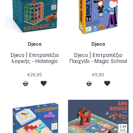
Djeco
Djeco
Djeco | Επιτραπέζιο
Djeco | Επιτραπέζιο
λογικής - Hotelogic
Παιχνίδι - Magic School
€29,95
€9,80