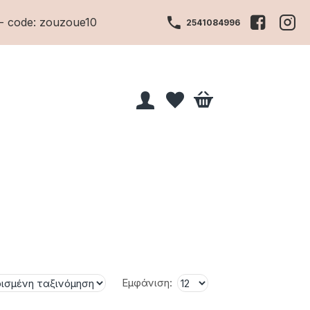
- code: zouzoue10
2541084996
Εμφάνιση: