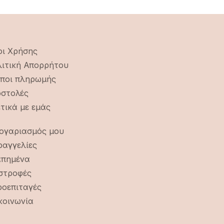
ι Χρήσης
ιτική Απορρήτου
ποι πληρωμής
στολές
τικά με εμάς
ογαριασμός μου
αγγελίες
απημένα
στροφές
οεπιταγές
κοινωνία