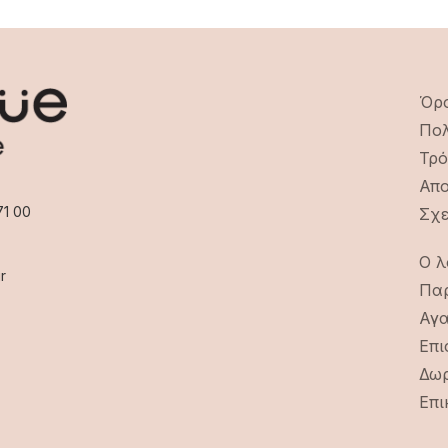
Όρο
Πολ
Τρό
Απο
71 00
Σχε
Ο λ
r
Παρ
Αγ
Επι
Δωρ
Επι