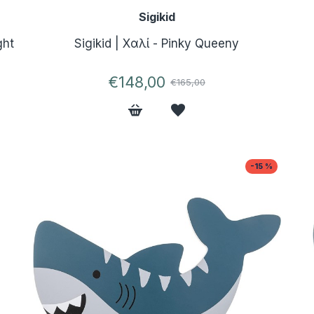
Sigikid
ght
Sigikid | Χαλί - Pinky Queeny
€148,00
€165,00
-15 %